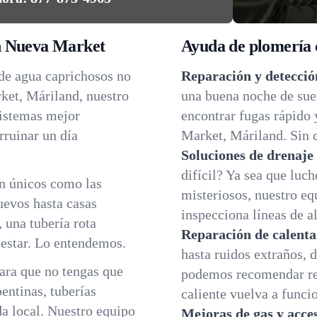
n Nueva Market
Ayuda de plomería c
 de agua caprichosos no
Reparación y detecció
ket, Máriland, nuestro
una buena noche de su
sistemas mejor
encontrar fugas rápido 
rruinar un día
Market, Máriland. Sin c
Soluciones de drenaje 
difícil? Ya sea que luch
n únicos como las
misteriosos, nuestro e
uevos hasta casas
inspecciona líneas de al
, una tubería rota
Reparación de calenta
 estar. Lo entendemos.
hasta ruidos extraños, 
ara que no tengas que
podemos recomendar re
entinas, tuberías
caliente vuelva a funci
da local. Nuestro equipo
Mejoras de gas y acce