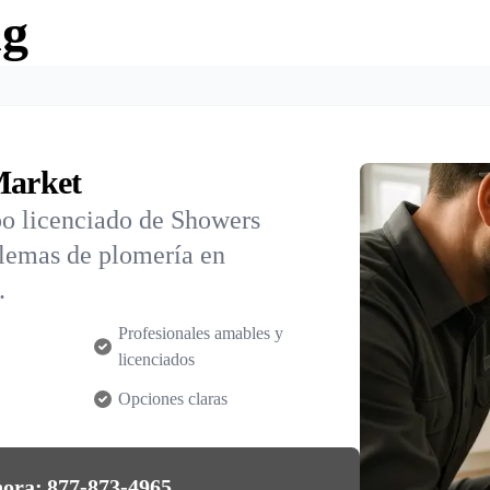
ng
Market
po licenciado de Showers
blemas de plomería en
.
Profesionales amables y
licenciados
Opciones claras
hora:
877-873-4965