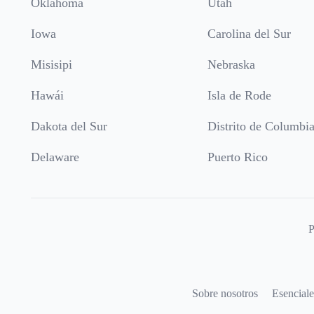
Oklahoma
Utah
Iowa
Carolina del Sur
Misisipi
Nebraska
Hawái
Isla de Rode
Dakota del Sur
Distrito de Columbi
Delaware
Puerto Rico
P
Sobre nosotros
Esenciale