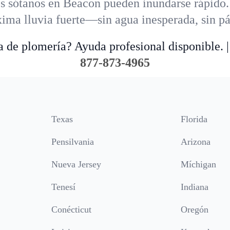
s sótanos en Beacon pueden inundarse rápido
óxima lluvia fuerte—sin agua inesperada, sin p
 de plomería? Ayuda profesional disponible. |
877-873-4965
Texas
Florida
Pensilvania
Arizona
Nueva Jersey
Míchigan
Tenesí
Indiana
Conécticut
Oregón