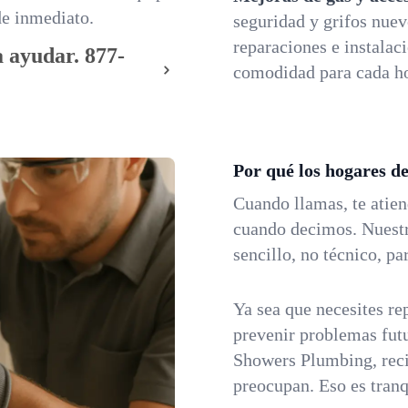
de inmediato.
seguridad y grifos nue
reparaciones e instalac
 ayudar.
877-
comodidad para cada h
Por qué los hogares d
Cuando llamas, te atie
cuando decimos. Nuestr
sencillo, no técnico, p
Ya sea que necesites rep
prevenir problemas fut
Showers Plumbing, reci
preocupan. Eso es tranq