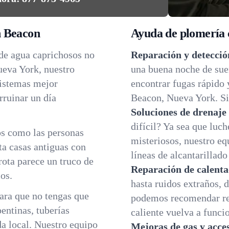
n Beacon
Ayuda de plomería c
 de agua caprichosos no
Reparación y detecció
ueva York, nuestro
una buena noche de su
sistemas mejor
encontrar fugas rápido 
rruinar un día
Beacon, Nueva York. Sin
Soluciones de drenaje 
difícil? Ya sea que luch
os como las personas
misteriosos, nuestro eq
a casas antiguas con
líneas de alcantarillado
 rota parece un truco de
Reparación de calenta
os.
hasta ruidos extraños, 
ara que no tengas que
podemos recomendar re
entinas, tuberías
caliente vuelva a funci
da local. Nuestro equipo
Mejoras de gas y acce