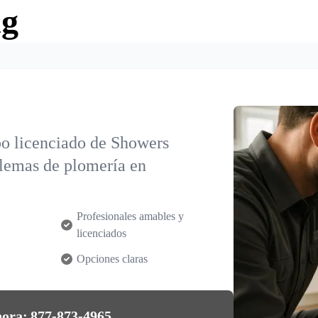
ng
po licenciado de Showers
blemas de plomería en
Profesionales amables y
licenciados
Opciones claras
hora:
877-873-4965