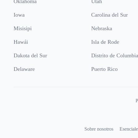
Oklahoma
Utah
Iowa
Carolina del Sur
Misisipi
Nebraska
Hawái
Isla de Rode
Dakota del Sur
Distrito de Columbi
Delaware
Puerto Rico
P
Sobre nosotros
Esenciale