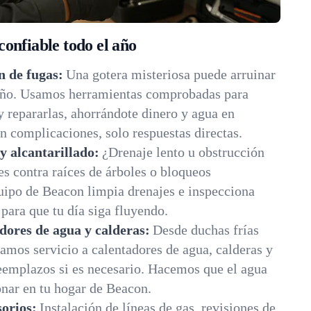
onfiable todo el año
n de fugas:
Una gotera misteriosa puede arruinar
eño. Usamos herramientas comprobadas para
y repararlas, ahorrándote dinero y agua en
 complicaciones, solo respuestas directas.
y alcantarillado:
¿Drenaje lento u obstrucción
es contra raíces de árboles o bloqueos
uipo de Beacon limpia drenajes e inspecciona
 para que tu día siga fluyendo.
dores de agua y calderas:
Desde duchas frías
damos servicio a calentadores de agua, calderas y
emplazos si es necesario. Hacemos que el agua
onar en tu hogar de Beacon.
sorios:
Instalación de líneas de gas, revisiones de