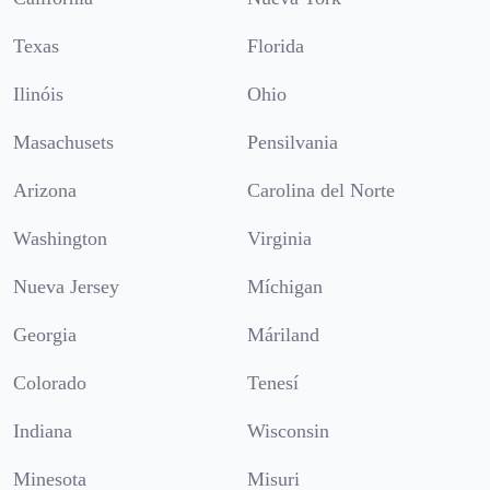
Texas
Florida
Ilinóis
Ohio
Masachusets
Pensilvania
Arizona
Carolina del Norte
Washington
Virginia
Nueva Jersey
Míchigan
Georgia
Máriland
Colorado
Tenesí
Indiana
Wisconsin
Minesota
Misuri