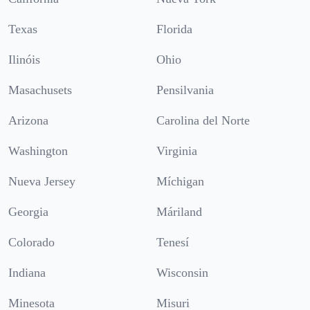
Texas
Florida
Ilinóis
Ohio
Masachusets
Pensilvania
Arizona
Carolina del Norte
Washington
Virginia
Nueva Jersey
Míchigan
Georgia
Máriland
Colorado
Tenesí
Indiana
Wisconsin
Minesota
Misuri