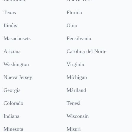
Texas
Florida
Ilinóis
Ohio
Masachusets
Pensilvania
Arizona
Carolina del Norte
Washington
Virginia
Nueva Jersey
Míchigan
Georgia
Máriland
Colorado
Tenesí
Indiana
Wisconsin
Minesota
Misuri