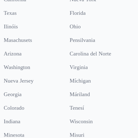
Texas
Florida
Ilinóis
Ohio
Masachusets
Pensilvania
Arizona
Carolina del Norte
Washington
Virginia
Nueva Jersey
Míchigan
Georgia
Máriland
Colorado
Tenesí
Indiana
Wisconsin
Minesota
Misuri